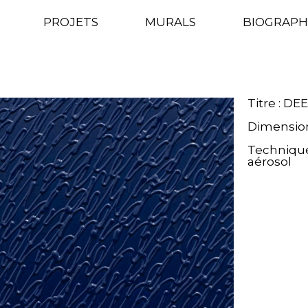
RIE : DEEP 
PROJETS
MURALS
BIOGRAPH
GALERIE : DEEP OCEAN
Titre : D
Dimensio
Technique(
aérosol