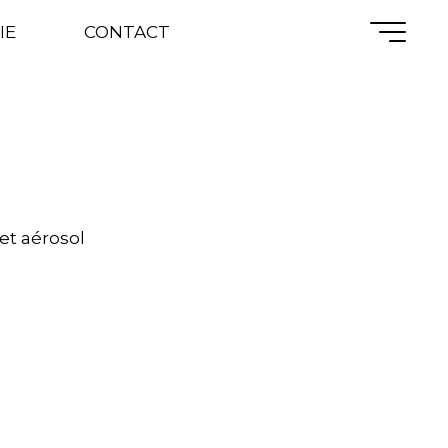
UES 1
IE
CONTACT
et aérosol